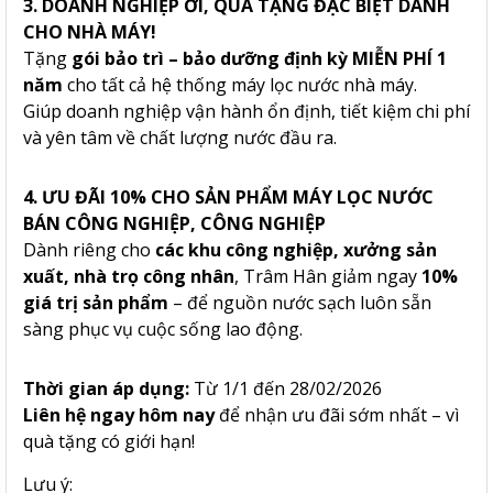
3. DOANH NGHIỆP ƠI, QUÀ TẶNG ĐẶC BIỆT DÀNH
CHO NHÀ MÁY!
Tặng
gói bảo trì – bảo dưỡng định kỳ MIỄN PHÍ 1
năm
cho tất cả hệ thống máy lọc nước nhà máy.
Giúp doanh nghiệp vận hành ổn định, tiết kiệm chi phí
và yên tâm về chất lượng nước đầu ra.
4. ƯU ĐÃI 10% CHO SẢN PHẨM MÁY LỌC NƯỚC
BÁN CÔNG NGHIỆP, CÔNG NGHIỆP
Dành riêng cho
các khu công nghiệp, xưởng sản
xuất, nhà trọ công nhân
, Trâm Hân giảm ngay
10%
giá trị sản phẩm
– để nguồn nước sạch luôn sẵn
sàng phục vụ cuộc sống lao động.
Thời gian áp dụng:
Từ 1/1 đến 28/02/2026
Liên hệ ngay hôm nay
để nhận ưu đãi sớm nhất – vì
quà tặng có giới hạn!
Lưu ý: