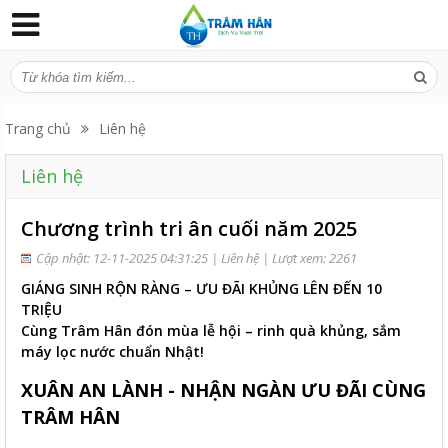
Trang chủ
Liên hệ
Liên hệ
Chương trình tri ân cuối năm 2025
Cập nhật: 12-11-2025 04:31:25 |
Liên hệ
| Lượt xem: 2261
GIÁNG SINH RỘN RÀNG – ƯU ĐÃI KHỦNG LÊN ĐẾN 10
TRIỆU
Cùng Trâm Hân đón mùa lễ hội – rinh quà khủng, sắm
máy lọc nước chuẩn Nhật!
XUÂN AN LÀNH - NHẬN NGÀN ƯU ĐÃI CÙNG
TRÂM HÂN