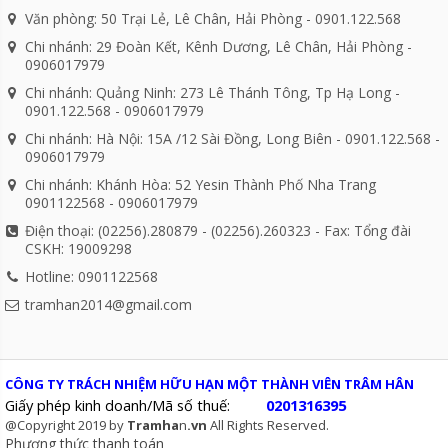
Văn phòng: 50 Trại Lẻ, Lê Chân, Hải Phòng - 0901.122.568
Chi nhánh: 29 Đoàn Kết, Kênh Dương, Lê Chân, Hải Phòng -
0906017979
Chi nhánh: Quảng Ninh: 273 Lê Thánh Tông, Tp Hạ Long -
0901.122.568 - 0906017979
Chi nhánh: Hà Nội: 15A /12 Sài Đồng, Long Biên - 0901.122.568 -
0906017979
Chi nhánh: Khánh Hòa: 52 Yesin Thành Phố Nha Trang
0901122568 - 0906017979
Điện thoại: (02256).280879 - (02256).260323 - Fax: Tổng đài
CSKH: 19009298
Hotline: 0901122568
tramhan2014@gmail.com
CÔNG TY TRÁCH NHIỆM HỮU HẠN MỘT THÀNH VIÊN TRÂM HÂN
Giấy phép kinh doanh/Mã số thuế:
0201316395
@Copyright 2019 by
Tramha
n
.vn
All Rights Reserved.
Phương thức thanh toán