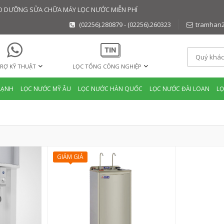
BẢO DƯỠNG SỬA CHỮA MÁY LỌC NƯỚC MIỄN PHÍ
(02256).280879 - (02256).260323
tramhan
RỢ KỸ THUẬT
LỌC TỔNG CÔNG NGHIỆP
LẠNH
LỌC NƯỚC MỸ ÂU
LỌC NƯỚC HÀN QUỐC
LỌC NƯỚC ĐÀI LOAN
L
GIẢM GIÁ