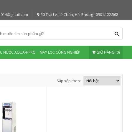
2014@gmail.com
50 Trại Lẻ, Lê Chân, Hải Phòng - 0901.122.568
GIỎ HÀNG (0)
ỌC NƯỚC AQUA-HPRO
MÁY LỌC CÔNG NGHIỆP
Sắp xếp theo: