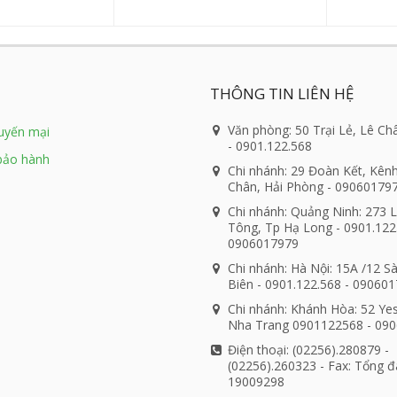
THÔNG TIN LIÊN HỆ
Văn phòng: 50 Trại Lẻ, Lê Ch
huyến mại
- 0901.122.568
bảo hành
Chi nhánh: 29 Đoàn Kết, Kên
Chân, Hải Phòng - 09060179
Chi nhánh: Quảng Ninh: 273 
Tông, Tp Hạ Long - 0901.122
0906017979
Chi nhánh: Hà Nội: 15A /12 S
Biên - 0901.122.568 - 09060
Chi nhánh: Khánh Hòa: 52 Ye
Nha Trang 0901122568 - 09
Điện thoại: (02256).280879 -
(02256).260323 - Fax: Tổng đ
19009298