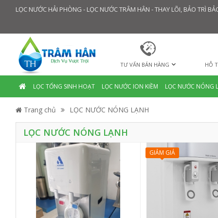
LỌC NƯỚC HẢI PHÒNG - LỌC NƯỚC TRÂM HÂN - THAY LÕI, BẢO TRÌ 
TƯ VẤN BÁN HÀNG
HỖ T
LỌC TỔNG SINH HOẠT
LỌC NƯỚC ION KIỀM
LỌC NƯỚC NÓNG 
Trang chủ
LỌC NƯỚC NÓNG LẠNH
LỌC NƯỚC NÓNG LẠNH
GIẢM GIÁ