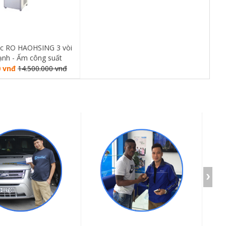
ớc RO HAOHSING 3 vòi
ạnh - Ấm công suất
15lít/giờ
0 vnđ
14.500.000 vnđ