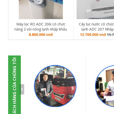
Máy lọc RO ADC 206i có chức
Cây lọc nước có chứ
năng 2 vòi nóng lạnh nhập khẩu
lạnh ADC 207 Nhập
Đài Loan
Quốc
8.800.000 vnđ
13.700.000 vnđ
15.7
KHÁCH HÀNG CỦA CHÚNG TÔI