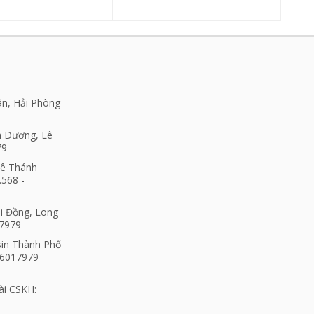
ân, Hải Phòng
h Dương, Lê
79
Lê Thánh
.568 -
ài Đồng, Long
17979
sin Thành Phố
06017979
ài CSKH: