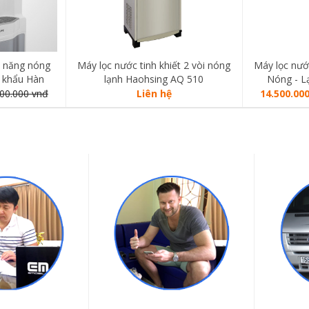
c năng nóng
Máy lọc nước tinh khiết 2 vòi nóng
Máy lọc nư
 khẩu Hàn
lạnh Haohsing AQ 510
Nóng - L
00.000 vnđ
Liên hệ
14.500.00