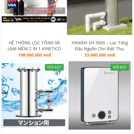
HỆ THỐNG LỌC TỔNG VÀ
HIKARIX SH-3000 – Lọc Tổng
LÀM MỀM 2 IN 1 KINETICO
Đầu Nguồn Cho Biệt Thự,
4060S OD (MADE IN USA)
Liền Kề
198.000.000 vnđ
33.000.000 vnđ
NỔI BẬT
NỔI BẬT