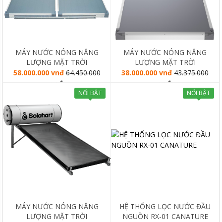
MÁY NƯỚC NÓNG NĂNG
MÁY NƯỚC NÓNG NĂNG
LƯỢNG MẶT TRỜI
LƯỢNG MẶT TRỜI
SOLAHART PREMIUM L
SOLAHART PREMIUM L
58.000.000 vnđ
64.450.000
38.000.000 vnđ
43.375.000
300L
180L
vnđ
vnđ
NỔI BẬT
NỔI BẬT
MÁY NƯỚC NÓNG NĂNG
HỆ THỐNG LỌC NƯỚC ĐẦU
LƯỢNG MẶT TRỜI
NGUỒN RX-01 CANATURE