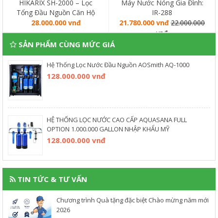
HIKARIX SH-2000 – Lọc
Máy Nước Nóng Gia Đình:
Tổng Đầu Nguồn Căn Hộ
IR-288
Chung Cư
28.000.000 vnđ
21.780.000 vnđ
22.000.000
vnđ
SẢN PHẨM CÙNG MỨC GIÁ
Hệ Thống Lọc Nước Đầu Nguồn AOSmith AQ-1000
128.000.000 vnđ
HỆ THỐNG LỌC NƯỚC CAO CẤP AQUASANA FULL
OPTION 1.000.000 GALLON NHẬP KHẨU MỸ
128.000.000 vnđ
TIN TỨC & TƯ VẤN
Chương trình Quà tặng đặc biệt Chào mừng năm mới
2026