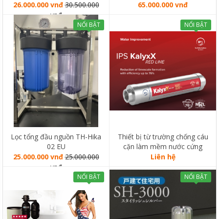
SOLAHART SUNHEAT 150L
26.000.000 vnđ
30.500.000
65.000.000 vnđ
vnđ
NỔI BẬT
NỔI BẬT
Lọc tổng đầu nguồn TH-Hika
Thiết bị từ trường chống cáu
02 EU
cặn làm mềm nước cứng
KalyxX
25.000.000 vnđ
25.000.000
Liên hệ
vnđ
NỔI BẬT
NỔI BẬT