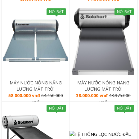
NỔI BẬT
NỔI BẬT
MÁY NƯỚC NÓNG NĂNG
MÁY NƯỚC NÓNG NĂNG
LƯỢNG MẶT TRỜI
LƯỢNG MẶT TRỜI
SOLAHART PREMIUM L
SOLAHART PREMIUM L
58.000.000 vnđ
64.450.000
38.000.000 vnđ
43.375.000
300L
180L
vnđ
vnđ
NỔI BẬT
NỔI BẬT