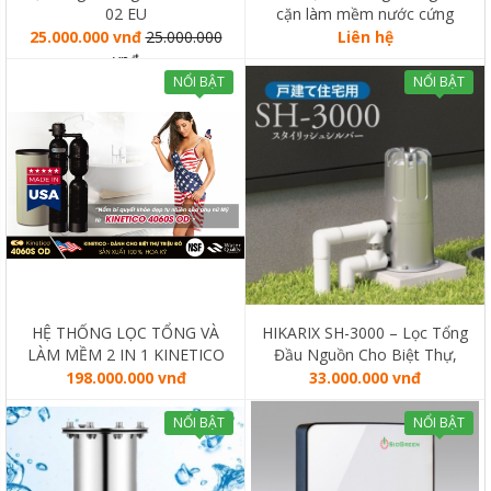
02 EU
cặn làm mềm nước cứng
KalyxX
25.000.000 vnđ
25.000.000
Liên hệ
vnđ
NỔI BẬT
NỔI BẬT
HỆ THỐNG LỌC TỔNG VÀ
HIKARIX SH-3000 – Lọc Tổng
LÀM MỀM 2 IN 1 KINETICO
Đầu Nguồn Cho Biệt Thự,
4060S OD (MADE IN USA)
Liền Kề
198.000.000 vnđ
33.000.000 vnđ
NỔI BẬT
NỔI BẬT