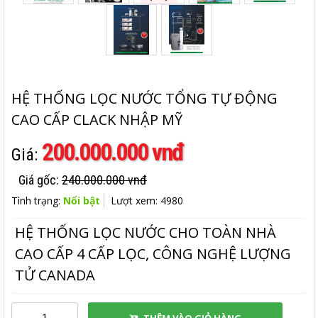
HỆ THỐNG LỌC NƯỚC TỔNG TỰ ĐỘNG
CAO CẤP CLACK NHẬP MỸ
200.000.000 vnđ
Giá:
Giá gốc:
240.000.000 vnđ
Tình trạng:
Nổi bật
Lượt xem: 4980
HỆ THỐNG LỌC NƯỚC CHO TOÀN NHÀ
CAO CẤP 4 CẤP LỌC, CÔNG NGHỆ LƯỢNG
TỬ CANADA