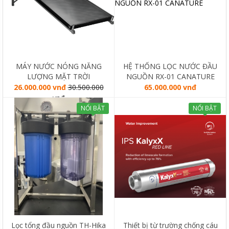
MÁY NƯỚC NÓNG NĂNG
HỆ THỐNG LỌC NƯỚC ĐẦU
LƯỢNG MẶT TRỜI
NGUỒN RX-01 CANATURE
SOLAHART SUNHEAT 150L
26.000.000 vnđ
30.500.000
65.000.000 vnđ
vnđ
NỔI BẬT
NỔI BẬT
Lọc tổng đầu nguồn TH-Hika
Thiết bị từ trường chống cáu