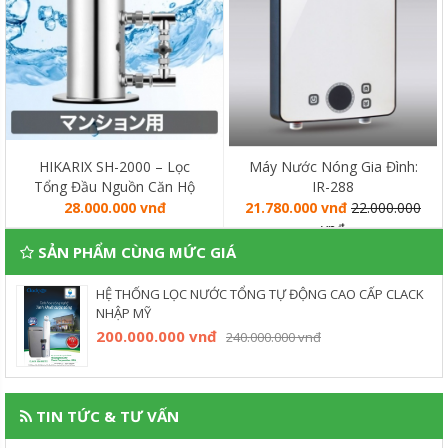
HIKARIX SH-2000 – Lọc
Máy Nước Nóng Gia Đình:
Tổng Đầu Nguồn Căn Hộ
IR-288
Chung Cư
28.000.000 vnđ
21.780.000 vnđ
22.000.000
vnđ
SẢN PHẨM CÙNG MỨC GIÁ
HỆ THỐNG LỌC NƯỚC TỔNG TỰ ĐỘNG CAO CẤP CLACK
NHẬP MỸ
200.000.000 vnđ
240.000.000 vnđ
TIN TỨC & TƯ VẤN