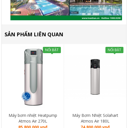
SẢN PHẨM LIÊN QUAN
NỔI BẬT
NỔI BẬT
Máy bơm nhiệt Heatpump
Máy Bơm Nhiệt Solahart
Atmos Air 270L
Atmos Air 180L
85.800.000 vnđ
74.800.000 vnđ