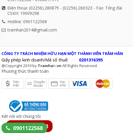
Điện thoại: (02256).280879 - (02256).260323 - Fax: Tổng đài
CSKH: 19009298
Hotline: 0901122568
tramhan2014@gmail.com
CÔNG TY TRÁCH NHIỆM HỮU HẠN MỘT THÀNH VIÊN TRÂM HÂN
Giấy phép kinh doanh/Mã số thuế:
0201316395
@Copyright 2019 by
Tramha
n
.vn
All Rights Reserved.
Phương thức thanh toán
Kết nối với chúng tôi
0901122568
0901122568