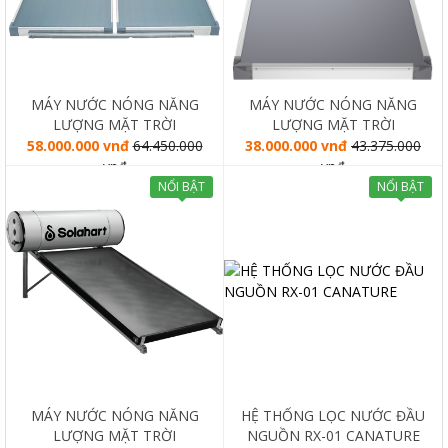
MÁY NƯỚC NÓNG NĂNG
MÁY NƯỚC NÓNG NĂNG
LƯỢNG MẶT TRỜI
LƯỢNG MẶT TRỜI
SOLAHART PREMIUM L
SOLAHART PREMIUM L
58.000.000 vnđ
64.450.000
38.000.000 vnđ
43.375.000
300L
180L
vnđ
vnđ
NỔI BẬT
NỔI BẬT
MÁY NƯỚC NÓNG NĂNG
HỆ THỐNG LỌC NƯỚC ĐẦU
LƯỢNG MẶT TRỜI
NGUỒN RX-01 CANATURE