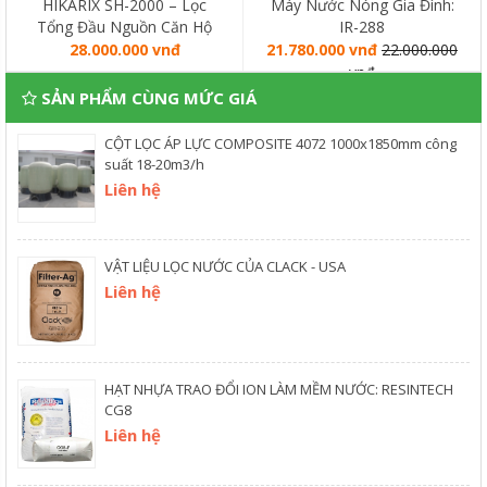
HIKARIX SH-2000 – Lọc
Máy Nước Nóng Gia Đình:
Tổng Đầu Nguồn Căn Hộ
IR-288
Chung Cư
28.000.000 vnđ
21.780.000 vnđ
22.000.000
vnđ
SẢN PHẨM CÙNG MỨC GIÁ
CỘT LỌC ÁP LỰC COMPOSITE 4072 1000x1850mm công
suất 18-20m3/h
Liên hệ
VẬT LIỆU LỌC NƯỚC CỦA CLACK - USA
Liên hệ
HẠT NHỰA TRAO ĐỔI ION LÀM MỀM NƯỚC: RESINTECH
CG8
Liên hệ