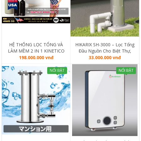
HỆ THỐNG LỌC TỔNG VÀ
HIKARIX SH-3000 – Lọc Tổng
LÀM MỀM 2 IN 1 KINETICO
Đầu Nguồn Cho Biệt Thự,
4060S OD (MADE IN USA)
Liền Kề
198.000.000 vnđ
33.000.000 vnđ
NỔI BẬT
NỔI BẬT