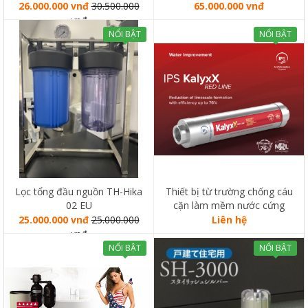
SOLAHART SUNHEAT 150L
26.000.000 vnđ
30.500.000
65.000.000 vnđ
vnđ
NỔI BẬT
NỔI BẬT
Lọc tổng đầu nguồn TH-Hika
Thiết bị từ trường chống cáu
02 EU
cặn làm mềm nước cứng
KalyxX
25.000.000 vnđ
25.000.000
Liên hệ
vnđ
NỔI BẬT
NỔI BẬT