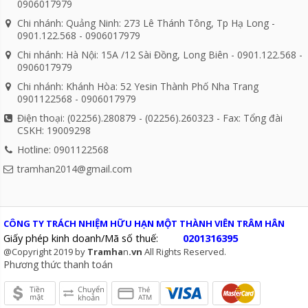
0906017979
Chi nhánh: Quảng Ninh: 273 Lê Thánh Tông, Tp Hạ Long -
0901.122.568 - 0906017979
Chi nhánh: Hà Nội: 15A /12 Sài Đồng, Long Biên - 0901.122.568 -
0906017979
Chi nhánh: Khánh Hòa: 52 Yesin Thành Phố Nha Trang
0901122568 - 0906017979
Điện thoại: (02256).280879 - (02256).260323 - Fax: Tổng đài
CSKH: 19009298
Hotline: 0901122568
tramhan2014@gmail.com
CÔNG TY TRÁCH NHIỆM HỮU HẠN MỘT THÀNH VIÊN TRÂM HÂN
Giấy phép kinh doanh/Mã số thuế:
0201316395
@Copyright 2019 by
Tramha
n
.vn
All Rights Reserved.
Phương thức thanh toán