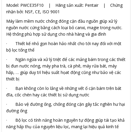
Model: PWCE35F10 | Hãng sản xuất: Pentair | Chứng
nhận bởi: NSF, CE, ISO 9001
Máy làm mềm nước chống đóng cặn đầu nguồn giúp xử lý
nguồn nước cứng bằng cách loại bỏ canxi, magie trong nước.
Hệ thống phù hợp sử dụng cho nhà hàng và gia đình
· Thiết kế nhỏ gọn hoàn hảo nhất cho tới nay đối với một
bộ lọc tổng thể
· Ngăn ngừa và xử lý triệt để các mảng bám trong các thiết
bị đun nước nóng, máy pha trà, cà phê, máy rửa bát, máy
hấp, … giúp duy trì hiệu suất họat động cũng như bảo vệ các
thiết bị
· Bạn không còn lo lắng về những vết ố cặn bám trên bát
đĩa, cốc chén hay các thiết bị sử dụng nước
· Bảo vệ đường ống, chống đóng cặn gây tắc nghẽn hư hại
đường ống
· Bộ lọc có tính năng hoàn nguyên tự động giúp tái tạo khả
năng hấp thụ của nguyên liệu lọc, mang lại hiệu quả kinh tế