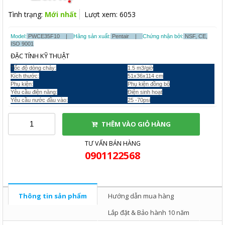
Tình trạng:
Mới nhất
Lượt xem: 6053
Model:
PWCE35F10 |
Hãng sản xuất:
Pentair |
Chứng nhận bởi:
NSF, CE,
ISO 9001
ĐẶC TÍNH KỸ THUẬT
T
ốc độ dòng chảy:
1.5 m3/giờ
Kích thước:
51x36x114 cm
Phụ kiện:
Phụ kiện đồng bộ
Yêu cầu điện năng:
Điện sinh hoạt
Yêu cầu nước đầu vào:
25 -70psi
THÊM VÀO GIỎ HÀNG
TƯ VẤN BÁN HÀNG
0901122568
Thông tin sản phẩm
Hướng dẫn mua hàng
Lắp đặt & Bảo hành 10 năm