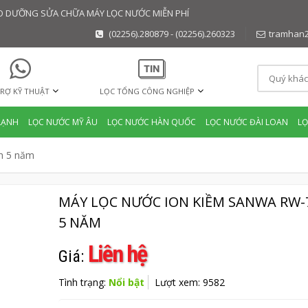
BẢO DƯỠNG SỬA CHỮA MÁY LỌC NƯỚC MIỄN PHÍ
(02256).280879 - (02256).260323
tramhan
RỢ KỸ THUẬT
LỌC TỔNG CÔNG NGHIỆP
LẠNH
LỌC NƯỚC MỸ ÂU
LỌC NƯỚC HÀN QUỐC
LỌC NƯỚC ĐÀI LOAN
L
h 5 năm
MÁY LỌC NƯỚC ION KIỀM SANWA RW-
5 NĂM
Liên hệ
Giá:
Tình trạng:
Nổi bật
Lượt xem: 9582