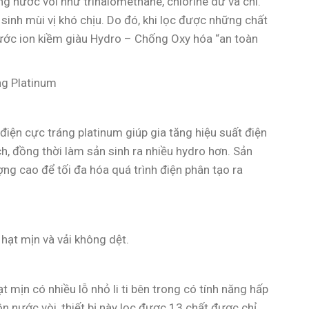
g nước vòi như trihalomethane, chlorine dư và chì.
sinh mùi vị khó chịu. Do đó, khi lọc được những chất
ước ion kiềm giàu Hydro – Chống Oxy hóa “an toàn
ng Platinum
iện cực tráng platinum giúp gia tăng hiệu suất điện
h, đồng thời làm sản sinh ra nhiều hydro hơn. Sản
ng cao để tối đa hóa quá trình điện phân tạo ra
 hạt mịn và vải không dệt.
 mịn có nhiều lỗ nhỏ li ti bên trong có tính năng hấp
 nước vòi, thiết bị này lọc được 13 chất được chỉ