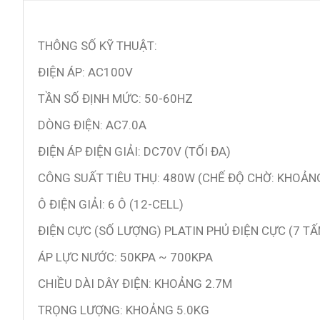
THÔNG SỐ KỸ THUẬT:
ĐIỆN ÁP: AC100V
TẦN SỐ ĐỊNH MỨC: 50-60HZ
DÒNG ĐIỆN: AC7.0A
ĐIỆN ÁP ĐIỆN GIẢI: DC70V (TỐI ĐA)
CÔNG SUẤT TIÊU THỤ: 480W (CHẾ ĐỘ CHỜ: KHOẢN
Ô ĐIỆN GIẢI: 6 Ô (12-CELL)
ĐIỆN CỰC (SỐ LƯỢNG) PLATIN PHỦ ĐIỆN CỰC (7 TẤ
ÁP LỰC NƯỚC: 50KPA ~ 700KPA
CHIỀU DÀI DÂY ĐIỆN: KHOẢNG 2.7M
TRỌNG LƯỢNG: KHOẢNG 5.0KG