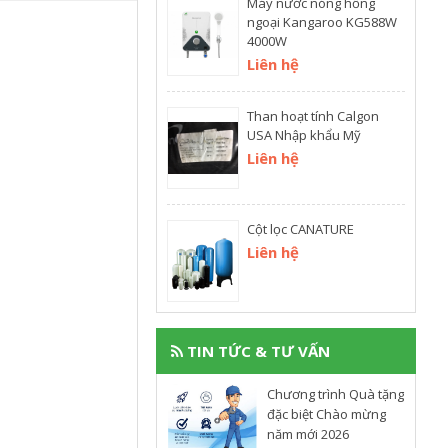
Máy nước nóng hồng
ngoại Kangaroo KG588W
4000W
Liên hệ
Than hoạt tính Calgon
USA Nhập khẩu Mỹ
Liên hệ
Cột lọc CANATURE
Liên hệ
TIN TỨC & TƯ VẤN
Chương trình Quà tặng
đặc biệt Chào mừng
năm mới 2026