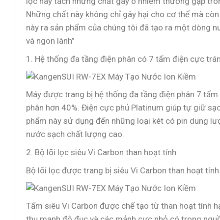
lọc này tách những chất gây ô nhiễm thường gặp tron
Những chất này không chỉ gây hại cho cơ thể mà còn 
này ra sản phẩm của chúng tôi đã tạo ra một dòng n
và ngon lành”
1. Hệ thống đa tầng điện phân có 7 tấm điện cực trá
Máy được trang bị hệ thống đa tầng điện phân 7 tấm đ
phân hơn 40%. Điện cực phủ Platinum giúp tự giữ sạc
phẩm này sử dụng đến những loại két có pin dung lượ
nước sạch chất lượng cao.
2. Bộ lõi lọc siêu Vi Carbon than hoạt tính
Bộ lõi lọc được trang bị siêu Vi Carbon than hoạt tính
Tấm siêu Vi Carbon được chế tạo từ than hoạt tính hạt
thu mạnh độ đục và các mảnh cực nhỏ có trong nguồn