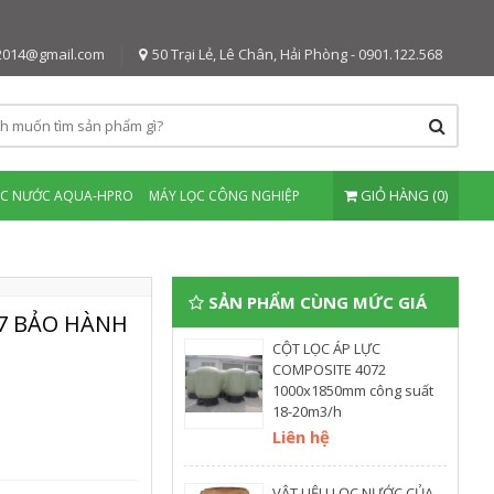
2014@gmail.com
50 Trại Lẻ, Lê Chân, Hải Phòng - 0901.122.568
GIỎ HÀNG (0)
ỌC NƯỚC AQUA-HPRO
MÁY LỌC CÔNG NGHIỆP
SẢN PHẨM CÙNG MỨC GIÁ
7 BẢO HÀNH
CỘT LỌC ÁP LỰC
COMPOSITE 4072
1000x1850mm công suất
18-20m3/h
Liên hệ
VẬT LIỆU LỌC NƯỚC CỦA