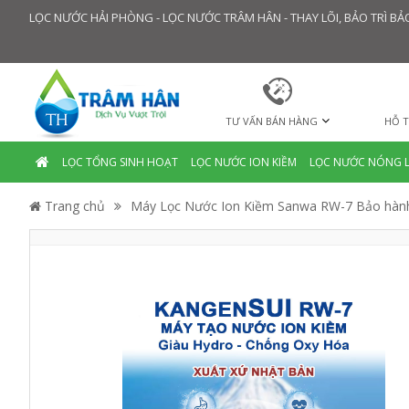
LỌC NƯỚC HẢI PHÒNG - LỌC NƯỚC TRÂM HÂN - THAY LÕI, BẢO TRÌ 
TƯ VẤN BÁN HÀNG
HỖ T
LỌC TỔNG SINH HOẠT
LỌC NƯỚC ION KIỀM
LỌC NƯỚC NÓNG 
Trang chủ
Máy Lọc Nước Ion Kiềm Sanwa RW-7 Bảo hàn