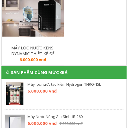
MÁY LỌC NƯỚC KENSI
DYNAMIC THIÊT KẾ ĐỂ
GẦM CÔNG SUẤT 20L/H
6.000.000 vnđ
SẢN PHẨM CÙNG MỨC GIÁ
Máy lọc nước tạo kiềm Hydrogen THRO-15L
6.000.000 vnđ
Máy Nước Nóng Gia Đình: IR-260
6.090.000 vnđ
7.000.000 vnđ