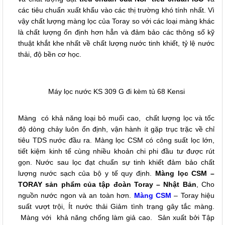
các tiêu chuẩn xuất khẩu vào các thị trường khó tính nhất. Vì
vậy chất lượng màng lọc của Toray so với các loại màng khác
là chất lượng ổn định hơn hẳn và đảm bảo các thông số kỹ
thuật khắt khe nhất về chất lượng nước tinh khiết, tỷ lệ nước
thải, độ bền cơ học.
Máy lọc nước KS 309 G đi kèm tủ 68 Kensi
Màng có khả năng loại bỏ muối cao, chất lượng lọc và tốc
độ dòng chảy luôn ổn định, vận hành ít gặp trục trặc về chỉ
tiêu TDS nước đầu ra. Màng lọc CSM có công suất lọc lớn,
tiết kiệm kinh tế cùng nhiều khoản chi phi đầu tư được rút
gọn. Nước sau lọc đạt chuẩn sự tinh khiết đảm bảo chất
lượng nước sạch của bộ y tế quy định.
Màng lọc CSM –
TORAY sản phẩm của tập đoàn Toray – Nhật Bản
, Cho
nguồn nước ngon và an toàn hơn.
Màng CSM
– Toray hiệu
suất vượt trội, Ít nước thải Giảm tình trạng gây tắc màng.
Màng với khả năng chống làm giả cao. Sản xuất bởi Tập