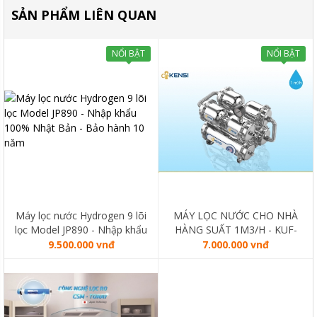
SẢN PHẨM LIÊN QUAN
NỔI BẬT
NỔI BẬT
Máy lọc nước Hydrogen 9 lõi
MÁY LỌC NƯỚC CHO NHÀ
lọc Model JP890 - Nhập khẩu
HÀNG SUẤT 1M3/H - KUF-
100% Nhật Bản - Bảo hành
AUTO 3
9.500.000 vnđ
7.000.000 vnđ
10 năm