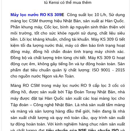
tủ Kensi có thể mua thêm
Máy lọc nước RO
KS 309
E
Công suất lọc 10 L/h, Sử dụng
màng lọc CSM thương hiệu Nhật Bản, sản xuất ại Hàn Quốc.
Phần khung máy, Cốc lọc, bình áp nguyên sinh thân thiện với
môi trường, tốt cho sức khỏe người sử dụng, chất liệu siêu
bền. Lõi lọc kháng khuẩn, chống tái khuẩn. Máy KS 309 G tiết
kiệm tối đa lượng nước thải, máy có đèn báo tình trạng hoạt
động máy, đồng hồ chẩn đoán tình trạng máy chính xác.
Đồng bộ và chất lượng trên từng chi tiết. Máy KS 309 G hoạt
động cực êm, không gây tiếng ồn và tự động hoàn toàn. Sản
phẩm đạt tiêu chuẩn quản lý chất lượng: ISO 9001 - 2015
cho nguồn nước Ngon và An Toàn.
Màng RO CSM trong máy lọc nước RO 9 cấp lọc 3 cốc có
đồng hồ, được sản xuất bởi Tập Đoàn Toray Nhật Bản, nhà
máy được đặt tại Hàn Quốc sản xuất các loại màng lọc cho
Tập đoàn – Công nghệ Nhật Bản. Là nhà sản xuất tấm màng
và màng và sản lượng hàng đầu thể giới, hiện đang là nhà
sản xuất chất lượng và quy mô toàn cầu, quy trình sản xuất
tự động hoàn toàn. Với kinh nghiệm hàng chục năm sản xuất
và chất lượng đạt
tiêu chuẩn của NSF tiêu chuẩn ISO
và