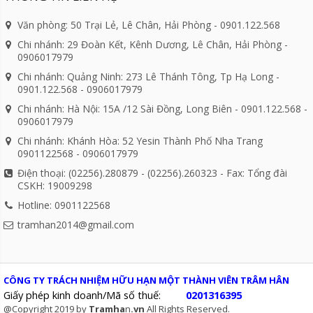
Văn phòng: 50 Trại Lẻ, Lê Chân, Hải Phòng - 0901.122.568
Chi nhánh: 29 Đoàn Kết, Kênh Dương, Lê Chân, Hải Phòng -
0906017979
Chi nhánh: Quảng Ninh: 273 Lê Thánh Tông, Tp Hạ Long -
0901.122.568 - 0906017979
Chi nhánh: Hà Nội: 15A /12 Sài Đồng, Long Biên - 0901.122.568 -
0906017979
Chi nhánh: Khánh Hòa: 52 Yesin Thành Phố Nha Trang
0901122568 - 0906017979
Điện thoại: (02256).280879 - (02256).260323 - Fax: Tổng đài
CSKH: 19009298
Hotline: 0901122568
tramhan2014@gmail.com
CÔNG TY TRÁCH NHIỆM HỮU HẠN MỘT THÀNH VIÊN TRÂM HÂN
Giấy phép kinh doanh/Mã số thuế:
0201316395
@Copyright 2019 by
Tramha
n
.vn
All Rights Reserved.