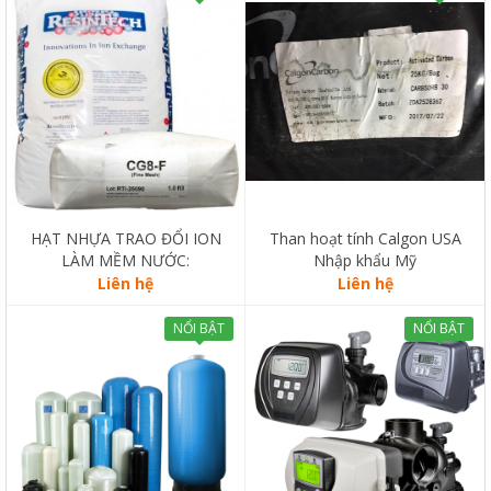
HẠT NHỰA TRAO ĐỔI ION
Than hoạt tính Calgon USA
LÀM MỀM NƯỚC:
Nhập khẩu Mỹ
RESINTECH CG8
Liên hệ
Liên hệ
NỔI BẬT
NỔI BẬT