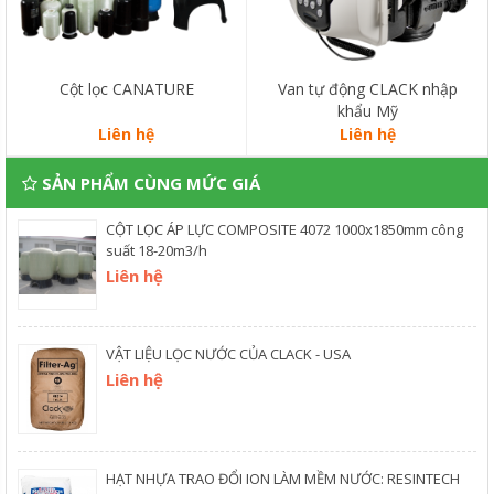
Cột lọc CANATURE
Van tự động CLACK nhập
khẩu Mỹ
Liên hệ
Liên hệ
SẢN PHẨM CÙNG MỨC GIÁ
CỘT LỌC ÁP LỰC COMPOSITE 4072 1000x1850mm công
suất 18-20m3/h
Liên hệ
VẬT LIỆU LỌC NƯỚC CỦA CLACK - USA
Liên hệ
HẠT NHỰA TRAO ĐỔI ION LÀM MỀM NƯỚC: RESINTECH