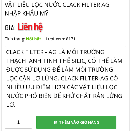
VẬT LIỆU LỌC NƯỚC CLACK FILTER AG
NHẬP KHẨU MỸ
Liên hệ
Giá:
Tình trạng:
Nổi bật
Lượt xem: 8171
CLACK FILTER - AG LÀ MÔI TRƯỜNG
THẠCH ANH TINH THỂ SILIC, CÓ THỂ LÀM
ĐƯỢC SỬ DỤNG ĐỂ LÀM MÔI TRƯỜNG
LỌC CẶN LƠ LỬNG. CLACK FILTER-AG CÓ
NHIỀU ƯU ĐIỂM HƠN CÁC VẬT LIỆU LỌC
NƯỚC PHỔ BIẾN ĐỂ KHỬ CHẤT RẮN LỬNG
LƠ.
THÊM VÀO GIỎ HÀNG