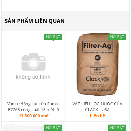
SẢN PHẨM LIÊN QUAN
NỔI BẬT
NỔI BẬT
Van tự động sục rửa Runxin
VẬT LIỆU LỌC NƯỚC CỦA
F77A3 công suất 18 m³/h 5
CLACK - USA
cửa
13.500.000 vnđ
Liên hệ
NỔI BẬT
NỔI BẬT