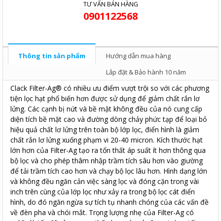
TƯ VẤN BÁN HÀNG
0901122568
Thông tin sản phẩm
Hướng dẫn mua hàng
Lắp đặt & Bảo hành 10 năm
Clack Filter-Ag® có nhiều ưu điểm vượt trội so với các phương
tiện lọc hạt phổ biến hơn được sử dụng để giảm chất rắn lơ
lửng. Các cạnh bị nứt và bề mặt không đều của nó cung cấp
diện tích bề mặt cao và đường dòng chảy phức tạp để loại bỏ
hiệu quả chất lơ lửng trên toàn bộ lớp lọc, điển hình là giảm
chất rắn lơ lửng xuống phạm vi 20-40 micron. Kích thước hạt
lớn hơn của Filter-Ag tạo ra tổn thất áp suất ít hơn thông qua
bộ lọc và cho phép thâm nhập trầm tích sâu hơn vào giường
để tải trầm tích cao hơn và chạy bộ lọc lâu hơn. Hình dạng lớn
và không đều ngăn cản việc sàng lọc và đóng cặn trong vài
inch trên cùng của lớp lọc như xảy ra trong bộ lọc cát điển
hình, do đó ngăn ngừa sự tích tụ nhanh chóng của các vấn đề
về đèn pha và chói mắt. Trọng lượng nhẹ của Filter-Ag có