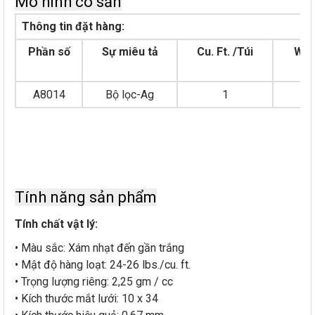
Mô hình có sẵn
Thông tin đặt hàng:
Phần số
Sự miêu tả
Cu. Ft. /Túi
Wt./
A8014
Bộ lọc-Ag
1
25
Tính năng sản phẩm
Tính chất vật lý:
• Màu sắc: Xám nhạt đến gần trắng
• Mật độ hàng loạt: 24-26 lbs./cu. ft.
• Trọng lượng riêng: 2,25 gm / cc
• Kích thước mắt lưới: 10 x 34