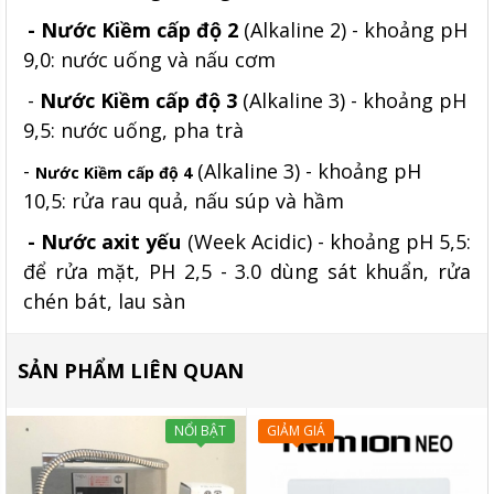
- Nước Kiềm cấp độ 2
(Alkaline 2) - khoảng pH
9,0: nước uống và nấu cơm
-
Nước Kiềm cấp độ 3
(Alkaline 3) - khoảng pH
9,5: nước uống, pha trà
-
(Alkaline 3) - khoảng pH
Nước Kiềm cấp độ 4
10,5:
rửa rau quả, nấu súp và hầm
- Nước axit yếu
(Week Acidic) - khoảng pH 5,5:
để rửa mặt, PH
2,5 -
3.0 dùng sát khuẩn, rửa
chén bát, lau sàn
SẢN PHẨM LIÊN QUAN
NỔI BẬT
GIẢM GIÁ