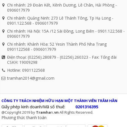
Chi nhánh: 29 Đoàn Kết, Kênh Dương, Lê Chân, Hải Phòng -
0906017979
Chi nhánh: Quảng Ninh: 273 Lê Thánh Tông, Tp Hạ Long -
0901.122.568 - 0906017979
Chi nhánh: Hà Nội: 15A /12 Sài Đồng, Long Biên - 0901.122.568 -
0906017979
Chi nhánh: Khánh Hòa: 52 Yesin Thành Phố Nha Trang
0901122568 - 0906017979
Điện thoại: (02256).280879 - (02256).260323 - Fax: Tổng đài
CSKH: 19009298
Hotline: 0901122568
tramhan2014@gmail.com
CÔNG TY TRÁCH NHIỆM HỮU HẠN MỘT THÀNH VIÊN TRÂM HÂN
Giấy phép kinh doanh/Mã số thuế:
0201316395
@Copyright 2019 by
Tramha
n
.vn
All Rights Reserved.
Phương thức thanh toán