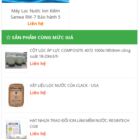
Máy Lọc Nước Ion Kiềm
Sanwa RW-7 Bảo hành 5
năm
Liên hệ
SẢN PHẨM CÙNG MỨC GIÁ
CỘT LỌC ÁP LỰC COMPOSITE 4072 1000x1850mm công
suất 18-20m3/h
Liên hệ
VẬT LIỆU LỌC NƯỚC CỦA CLACK - USA
Liên hệ
HẠT NHỰA TRAO ĐỔI ION LÀM MỀM NƯỚC: RESINTECH
CG8
Liên hệ