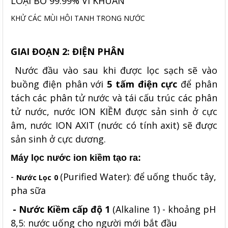
LOẠI BỎ 99.99% VI KHUẨN
KHỬ CÁC MÙI HÔI TANH TRONG NƯỚC
GIAI ĐOẠN 2:
ĐIỆN PHÂN
Nước đầu vào sau khi được lọc sạch sẽ vào
buồng điện phân với
5 tấm điện cực
để phân
tách các phân tử nước và tái cấu trúc các phân
tử nước, nước ION KIỀM được sản sinh ở cực
âm, nước ION AXIT (nước có tính axit) sẽ được
sản sinh ở cực dương.
Máy lọc nước ion kiềm
tạo ra:
-
(Purified Water): để uống thuốc tây,
Nước Lọc
0
pha sữa
-
Nước Kiềm cấp độ 1
(Alkaline 1) - khoảng pH
8,5: nước uống cho người mới bắt đầu